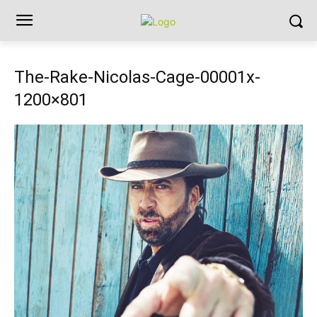
The-Rake-Nicolas-Cage-00001x-
1200×801