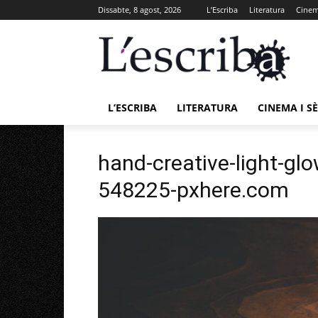
Dissabte, 8 agost, 2026
L’Escriba
Literatura
Cinema
L’ESCRIBA
LITERATURA
CINEMA I SÈ
hand-creative-light-gl
548225-pxhere.com