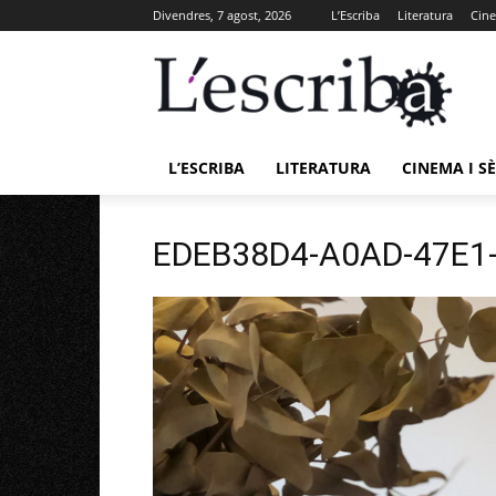
Divendres, 7 agost, 2026
L’Escriba
Literatura
Cine
L’ESCRIBA
LITERATURA
CINEMA I SÈ
EDEB38D4-A0AD-47E1