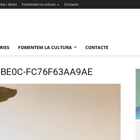
ma i sèries
Fomentem la cultura
Contacte
RIES
FOMENTEM LA CULTURA
CONTACTE
-BE0C-FC76F63AA9AE