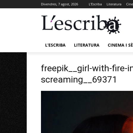
Divendres, 7 agost, 2026
L’Escriba
Literatura
Cine
L’ESCRIBA
LITERATURA
CINEMA I SÈ
freepik__girl-with-fire-i
screaming__69371