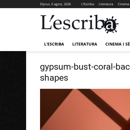
Dijous, 6 agost, 2026
L’Escriba
Literatura
Cinema i
L’ESCRIBA
LITERATURA
CINEMA I SÈ
gypsum-bust-coral-bac
shapes