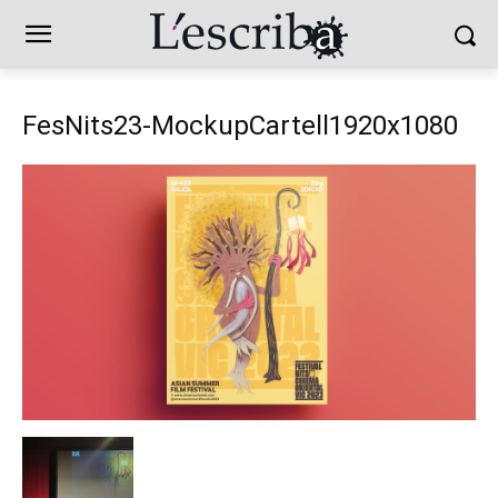
FesNits23-MockupCartell1920x1080