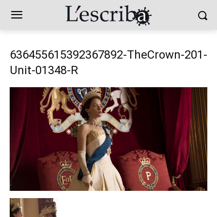
636455615392367892-TheCrown-201-
Unit-01348-R