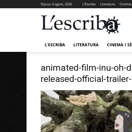
Dijous, 6 agost, 2026
L’Escriba
Literatura
Cinema i
L’ESCRIBA
LITERATURA
CINEMA I SÈ
animated-film-inu-oh-
released-official-traile