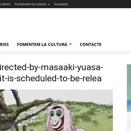
 sèries
Fomentem la cultura
Contacte
RIES
FOMENTEM LA CULTURA
CONTACTE
directed-by-masaaki-yuasa-
r-it-is-scheduled-to-be-relea