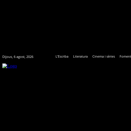
L’Escriba
Literatura
Cinema i sèries
Foment
Dijous, 6 agost, 2026
L’ESCRIBA
LITERATURA
CINEMA I SÈRIES
FOM
IMG_0860