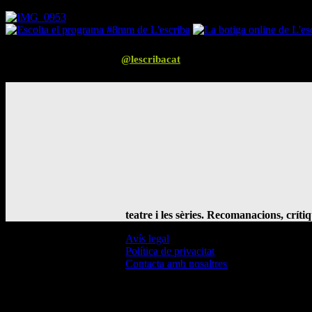
Segueix-nos a Instagram
@lescribacat
teatre i les sèries. Recomanacions, críti
Avís legal
Política de privacitat
Contacta amb nosaltres
© L'Escriba 2016 -
2026