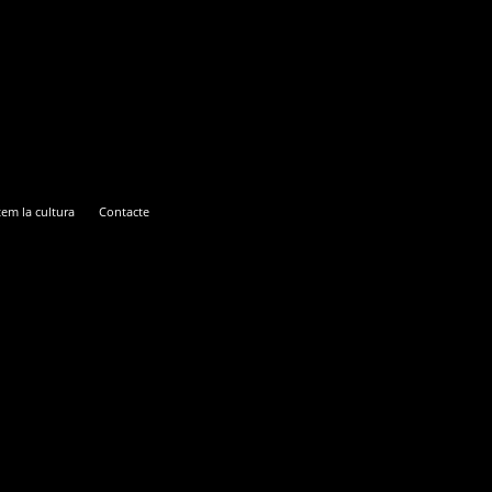
em la cultura
Contacte
ENTEM LA CULTURA
CONTACTE