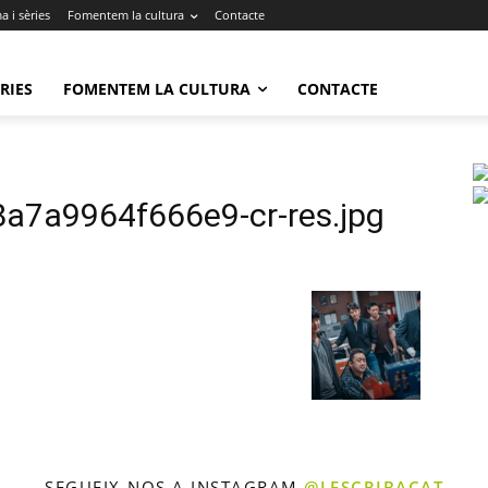
 i sèries
Fomentem la cultura
Contacte
RIES
FOMENTEM LA CULTURA
CONTACTE
7a9964f666e9-cr-res.jpg
SEGUEIX-NOS A INSTAGRAM
@LESCRIBACAT