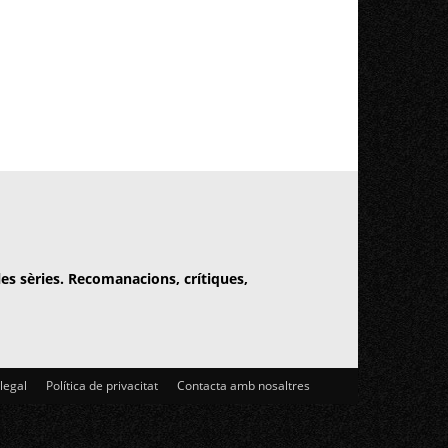
 les sèries. Recomanacions, crítiques,
 legal
Política de privacitat
Contacta amb nosaltres