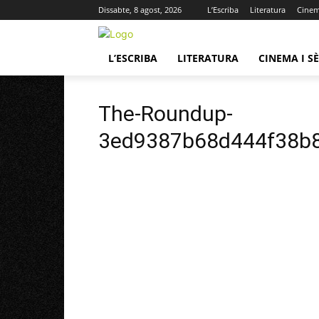
Dissabte, 8 agost, 2026
L’Escriba
Literatura
Cinema
L’ESCRIBA
LITERATURA
CINEMA I SÈ
The-Roundup-
3ed9387b68d444f38b8a