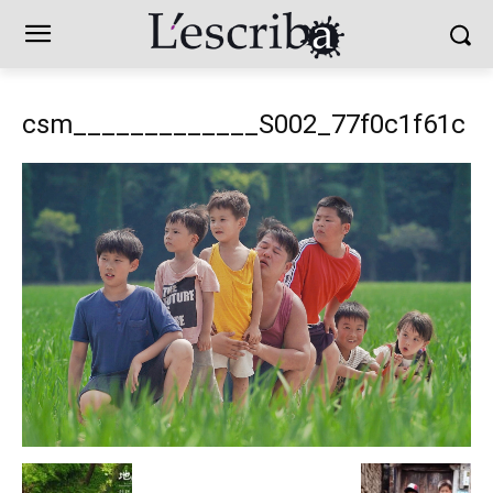
csm_____________S002_77f0c1f61c