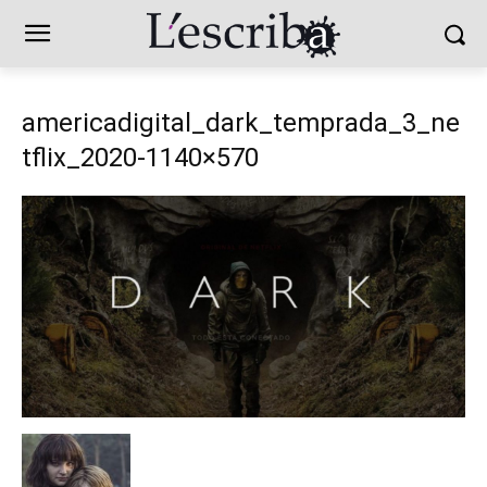
americadigital_dark_temprada_3_ne
tflix_2020-1140×570