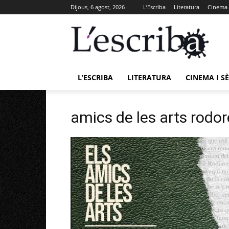
Dijous, 6 agost, 2026
L’Escriba
Literatura
Cinema i
L’ESCRIBA
LITERATURA
CINEMA I SÈ
amics de les arts rodo