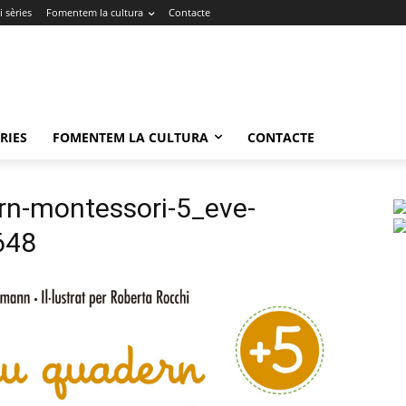
 sèries
Fomentem la cultura
Contacte
RIES
FOMENTEM LA CULTURA
CONTACTE
rn-montessori-5_eve-
648