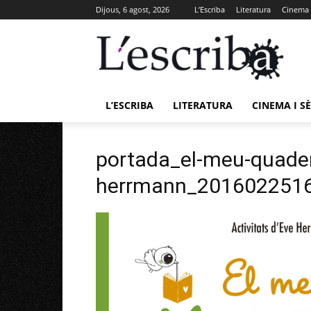
Dijous, 6 agost, 2026
L’Escriba
Literatura
Cinema i
L’ESCRIBA
LITERATURA
CINEMA I SÈ
portada_el-meu-quade
herrmann_201602251