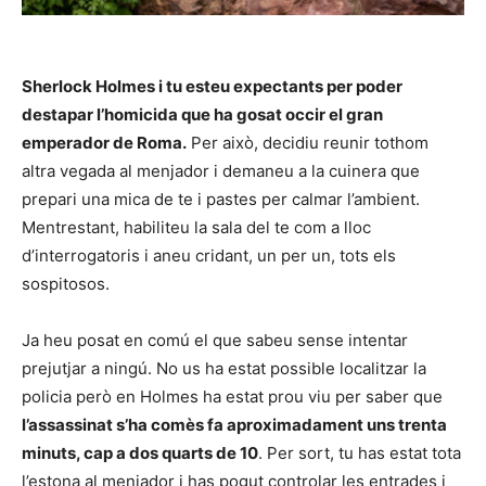
Sherlock Holmes i tu esteu expectants per poder
destapar l’homicida que ha gosat occir el gran
emperador de Roma.
Per això, decidiu reunir tothom
altra vegada al menjador i demaneu a la cuinera que
prepari una mica de te i pastes per calmar l’ambient.
Mentrestant, habiliteu la sala del te com a lloc
d’interrogatoris i aneu cridant, un per un, tots els
sospitosos.
Ja heu posat en comú el que sabeu sense intentar
prejutjar a ningú. No us ha estat possible localitzar la
policia però en Holmes ha estat prou viu per saber que
l’assassinat s’ha comès fa aproximadament uns trenta
minuts, cap a dos quarts de 10
. Per sort, tu has estat tota
l’estona al menjador i has pogut controlar les entrades i