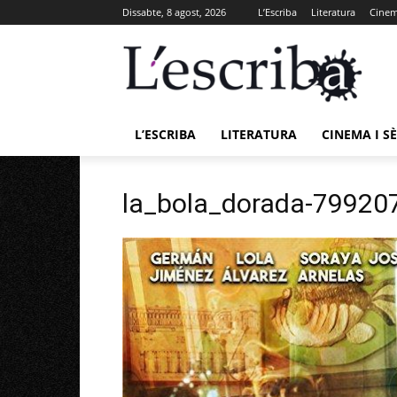
Dissabte, 8 agost, 2026
L’Escriba
Literatura
Cinema
L’ESCRIBA
LITERATURA
CINEMA I SÈ
la_bola_dorada-79920