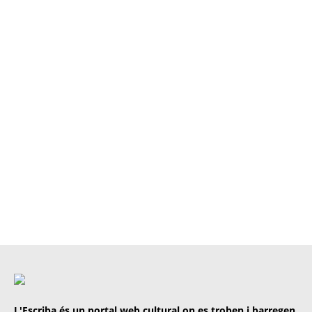
L'Escriba és un portal web cultural on es troben i barregen