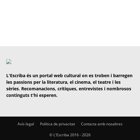
L'Escriba és un portal web cultural on es troben i barregen
les passions per la literatura, el cinema, el teatre i les
sèries. Recomanacions, crítiques, entrevistes i nombrosos
continguts t'hi esperen.
Avís legal
Política de privacitat
Contacta amb nosaltres
© L'Escriba 2016 -
2026