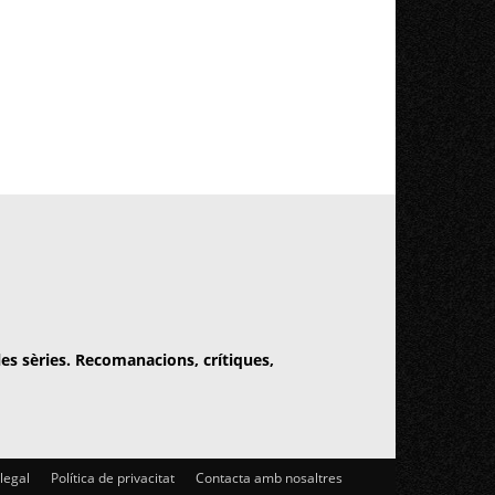
 les sèries. Recomanacions, crítiques,
 legal
Política de privacitat
Contacta amb nosaltres