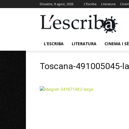
Dissabte, 8 agost, 2026
L’Escriba
Literatura
Cinema
L’ESCRIBA
LITERATURA
CINEMA I SÈ
Toscana-491005045-la