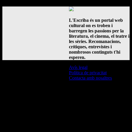
L'Escriba és un portal web
cultural on es troben i
barregen les passions per la
literatura, el cinema, el teatre i
les sèries. Recomanacions,
crítiques, entrevistes i
nombrosos continguts t'hi
esperen.
Avís legal
Política de privacitat
Contacta amb nosaltres
© L'Escriba 2016 -
2026