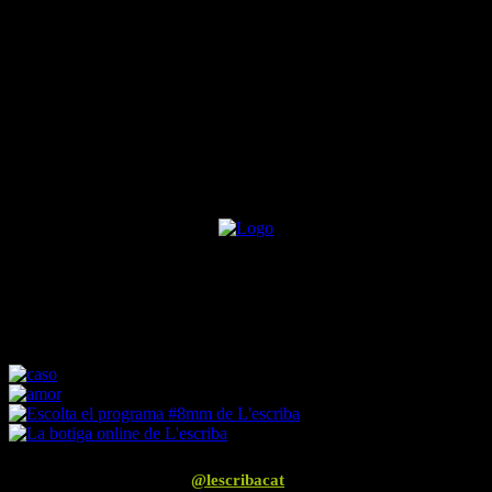
hemmet
Segueix-nos a Instagram
@lescribacat