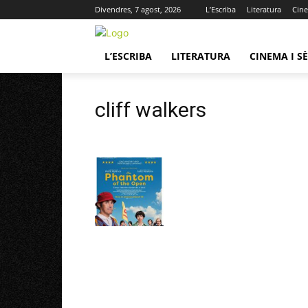
Divendres, 7 agost, 2026
L’Escriba
Literatura
Cine
L’ESCRIBA
LITERATURA
CINEMA I SÈ
cliff walkers