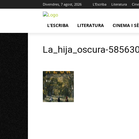
Divendres, 7 agost, 2026
L’Escriba
Literatura
Cine
L’ESCRIBA
LITERATURA
CINEMA I SÈ
La_hija_oscura-5856