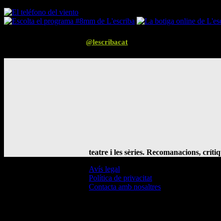
Segueix-nos a Instagram
@lescribacat
teatre i les sèries. Recomanacions, críti
Avís legal
Política de privacitat
Contacta amb nosaltres
© L'Escriba 2016 -
2026