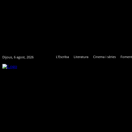
L’Escriba
Literatura
Cinema i sèries
Foment
Dijous, 6 agost, 2026
L’ESCRIBA
LITERATURA
CINEMA I SÈRIES
FOM
La-Sombra-poster