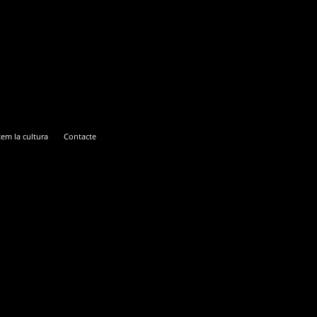
em la cultura
Contacte
ENTEM LA CULTURA
CONTACTE