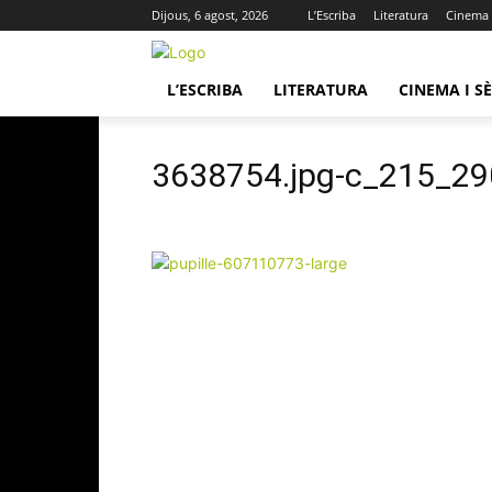
Dijous, 6 agost, 2026
L’Escriba
Literatura
Cinema i
L’ESCRIBA
LITERATURA
CINEMA I SÈ
3638754.jpg-c_215_290