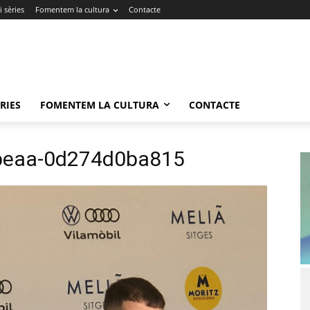
 sèries
Fomentem la cultura
Contacte
RIES
FOMENTEM LA CULTURA
CONTACTE
beaa-0d274d0ba815