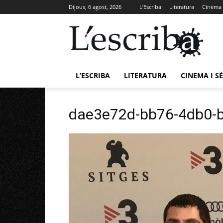
Dijous, 6 agost, 2026
L’Escriba
Literatura
Cinema i
L’ESCRIBA
LITERATURA
CINEMA I SÈ
dae3e72d-bb76-4db0-